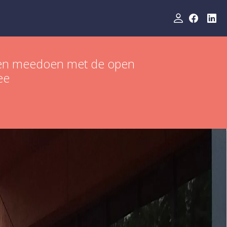
rm en meedoen met de open
ee