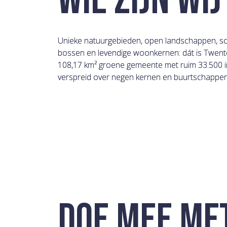
WIE ZIJN WIJ
Unieke natuurgebieden, open landschappen, sc
bossen en levendige woonkernen: dát is Twent
108,17 km² groene gemeente met ruim 33.500 
verspreid over negen kernen en buurtschapp
DOE MEE MET