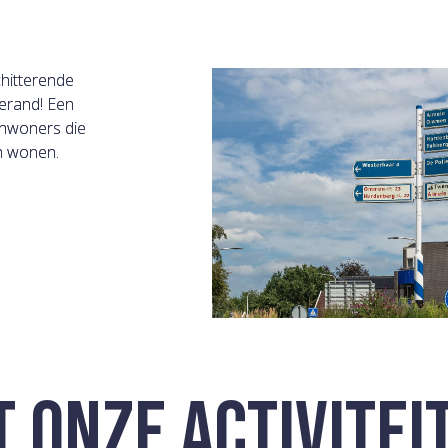
hitterende
erand! Een
inwoners die
en wonen.
 ONZE ACTIVITEI