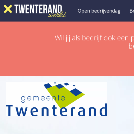
Open bedrijvendag
B
Wil jij als bedrijf ook 
b