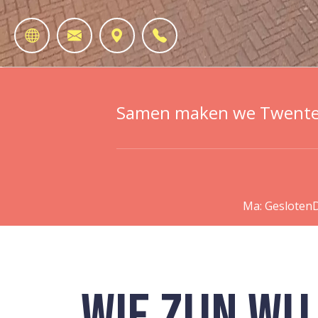
Samen maken we Twentera
Ma: Gesloten
D