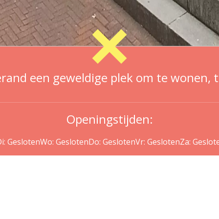
nd een geweldige plek om te wonen, te
Openingstijden:
i: Gesloten
Wo: Gesloten
Do: Gesloten
Vr: Gesloten
Za: Geslot