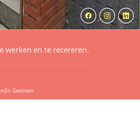
 werken en te recereren.
en
Zo: Gesloten