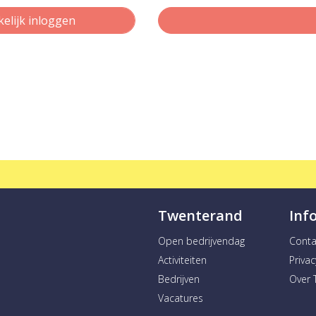
kelijk inloggen
Twenterand
Inf
Open bedrijvendag
Conta
Activiteiten
Priva
Bedrijven
Over 
Vacatures