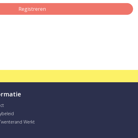
Registreren
ormatie
ct
cybeleid
Twenterand Werkt