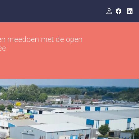
rm en meedoen met de open
ee