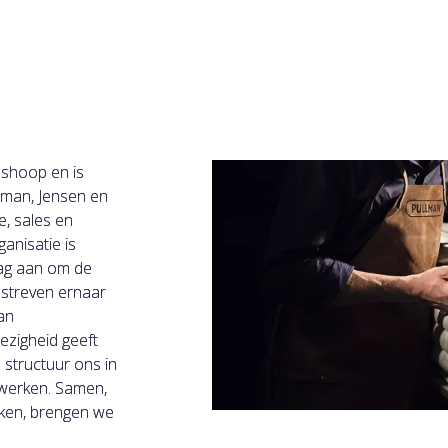
mshoop en is
lman, Jensen en
, sales en
anisatie is
dag aan om de
 streven ernaar
an
ezigheid geeft
e structuur ons in
e werken. Samen,
rken, brengen we