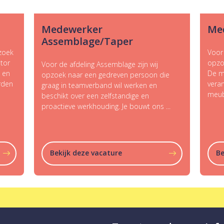
Medewerker
Med
Assemblage/Taper
 zoek
Voor 
ator
opzo
Voor de afdeling Assemblage zijn wij
 en
De m
opzoek naar een gedreven persoon die
rden
vera
graag in teamverband wil werken en
meub
beschikt over een zelfstandige en
proactieve werkhouding. Je bouwt ons ...
Bekijk deze vacature
Be