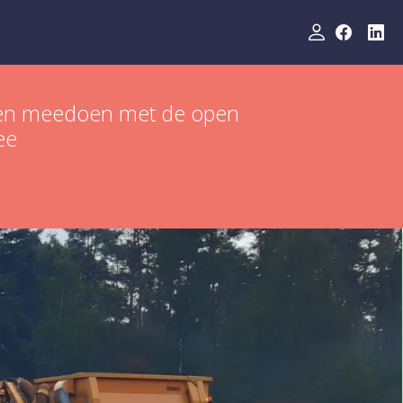
rm en meedoen met de open
ee