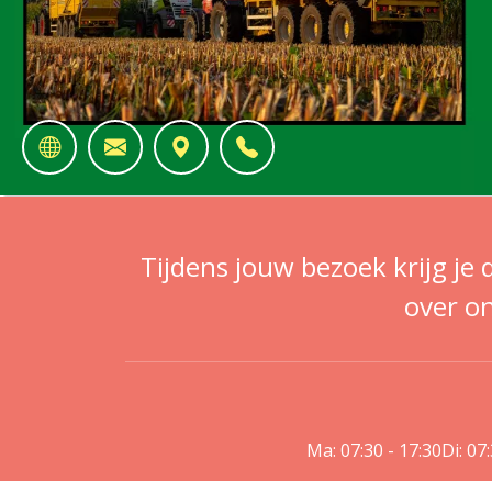
Tijdens jouw bezoek krijg je 
over on
Ma: 07:30 - 17:30
Di: 07