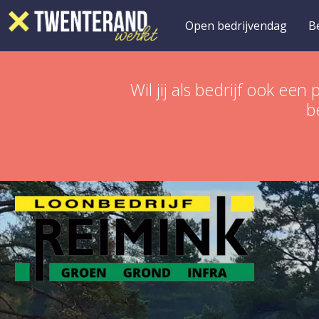
Open bedrijvendag
B
Wil jij als bedrijf ook 
b