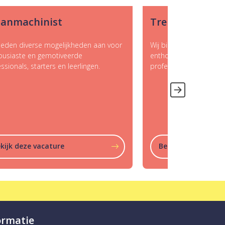
t
Trekkerchauffeur
lijkheden aan voor
Wij bieden diverse mogelijkheden aan voo
veerde
enthousiaste en gemotiveerde
n leerlingen.
professionals, starters en leerlingen.
e
Bekijk deze vacature
ormatie