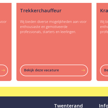
kkerchauffeur
Kraanmachinis
ieden diverse mogelijkheden aan voor
Wij bieden diverse moge
usiaste en gemotiveerde
enthousiaste en gemoti
sionals, starters en leerlingen.
professionals, starters e
ijk deze vacature
Bekijk deze vacatur
Twenterand
Inf