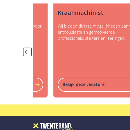
Kraanmachinist
Tre
oor
Wij bieden diverse mogelijkheden aan voor
Wij b
enthousiaste en gemotiveerde
entho
professionals, starters en leerlingen.
profes
Bekijk deze vacature
Bek