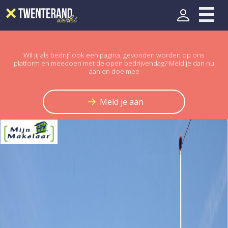
Wil jij als bedrijf ook een pagina, gevonden worden op ons
platform en meedoen met de open bedrijvendag? Meld je dan nu
aan en doe mee
Meld je aan